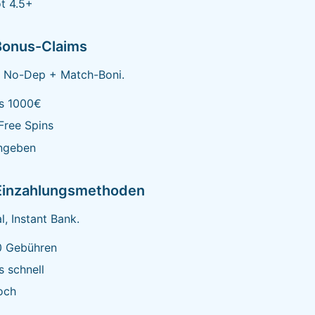
ot 4.5+
 Bonus-Claims
ie No-Dep + Match-Boni.
s 1000€
Free Spins
ngeben
 Einzahlungsmethoden
l, Instant Bank.
 0 Gebühren
s schnell
och