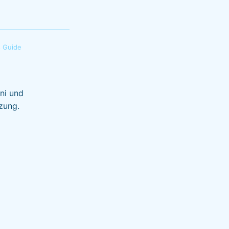
s Guide
ni und
zung.