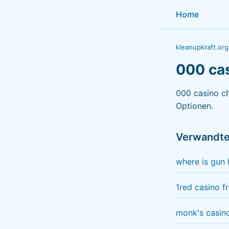
Home
kleanupkraft.or
000 cas
000 casino ch
Optionen.
Verwandt
where is gun 
1red casino f
monk's casin